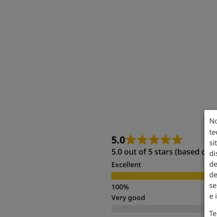
No
te
5.0
si
5.0 out of 5 stars (based on 
di
de
Excellent
de
se
e 
Very good
Te