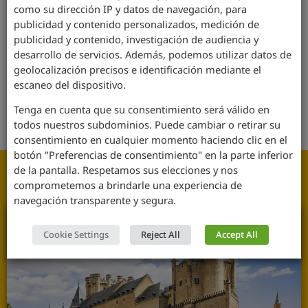
como su dirección IP y datos de navegación, para
Un tiempo bien invertido. Gracias Juan por el recorrido!
publicidad y contenido personalizados, medición de
Gorka Plaza
publicidad y contenido, investigación de audiencia y
desarrollo de servicios. Además, podemos utilizar datos de
geolocalización precisos e identificación mediante el
Exactly what I needed when I landed in Madrid! I would
escaneo del dispositivo.
recommend everyone to book one of these tours as the
Tenga en cuenta que su consentimiento será válido en
first thing to do when visiting Madrid!
todos nuestros subdominios. Puede cambiar o retirar su
Jake
consentimiento en cualquier momento haciendo clic en el
botón "Preferencias de consentimiento" en la parte inferior
Otros Tours
de la pantalla. Respetamos sus elecciones y nos
comprometemos a brindarle una experiencia de
navegación transparente y segura.
Cookie Settings
Reject All
Accept All