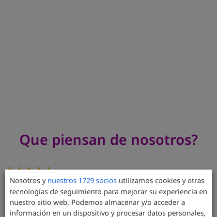
.
Que piensan de nosotros?
Nosotros y
nuestros 1729 socios
utilizamos cookies y otras
Hicimos el Free tour en enero del 2025. El Guía fue
tecnologías de seguimiento para mejorar su experiencia en
estupendo. Guía formado y simpático. Aprendimos la
nuestro sitio web. Podemos almacenar y/o acceder a
historia de Madrid entre risas. Nos dieron
información en un dispositivo y procesar datos personales,
recomendaciones gastronómicas que fueron un acierto.